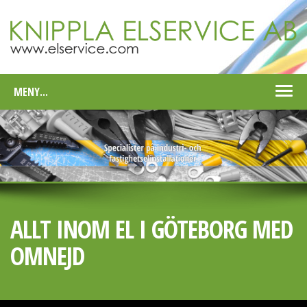
MENY...
Togg
navi
ALLT INOM EL I GÖTEBORG MED
OMNEJD